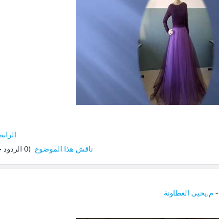
ل
يو
الرابط
ناقش هذا الموضوع
(0 الردود حتى الآن)
م.يحيى العطاونة