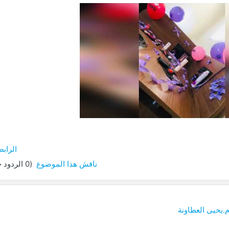
ل
يو
الرابط
ناقش هذا الموضوع
(0 الردود حتى الآن)
.يحيى العطاونة