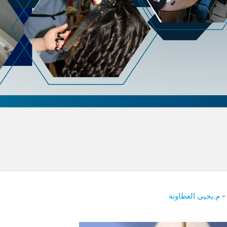
م.يحيى العطاونة