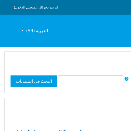
لم يتم دخولك. (
تسجيل الدخول
)
العربية ‎(AR)‎
حث
البحث في المنتديات