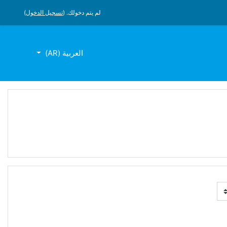
لم يتم دخولك. (
تسجيل الدخول
)
العربية ‎(AR)‎